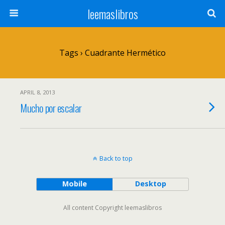
leemaslibros
Tags › Cuadrante Hermético
APRIL 8, 2013
Mucho por escalar
Back to top
Mobile
Desktop
All content Copyright leemaslibros