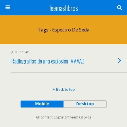
leemaslibros
Tags › Espectro De Seda
JUNE 17, 2013
Radiografías de una explosión (VV.AA.)
Back to top
Mobile
Desktop
All content Copyright leemaslibros