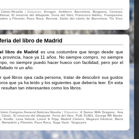
:
Cómic
,
Reseña
| Etiquetas:
Arrugas
,
Astiberri
,
Barcelona
,
Bruguera
,
Censura
,
itorial
,
El invierno del dibujante
,
Feria del libro
,
Francisco Ibáñez
,
Franquismo
,
adelo y Filemón
,
Paco Roca
,
Revista
,
Salón del cómic de Barcelona
,
Tío Vivo
,
feria del libro de Madrid
del libro de Madrid
es una costumbre que tengo desde que
sta provincia, hace ya 11 años. No siempre compro, no siempre
po, no siempre puedo hacer hueco con facilidad, pero por el
allado ni un año.
 qué libros ojea cada persona, tratar de descubrir sus gustos
libros que ya ha leído y los siguientes que debería leer. En esta
s resultan tan interesantes como los libros.
Cómic
,
Compras
,
General
,
Noticias
,
Novela
| Etiquetas:
A Dance With Dragons
,
Ana
,
Cómic
,
El invierno del dibujante
,
Feria del libro
,
FLM
,
FLM11
,
George RR Martin
,
z
,
Kindle
,
Lena Valenti
,
Loisel & Tripp
,
Madrid Cómics
,
Magasin Général
,
Mario
,
Mortadelo y Filemón
,
Paco Roca
,
Saga Vanir
,
Targaryen