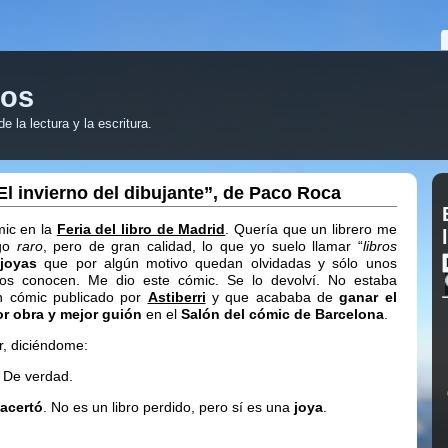
ros
 la lectura y la escritura.
l invierno del dibujante”, de Paco Roca
ic en la
Feria del libro de Madrid
. Quería que un librero me
lgo
raro
, pero de gran calidad, lo que yo suelo llamar “
libros
s
joyas
que por algún motivo quedan olvidadas y sólo unos
os conocen. Me dio este cómic. Se lo devolví. No estaba
n cómic publicado por
Astiberri
y que acababa de
ganar el
or obra y mejor guión
en el
Salón del cómic de Barcelona
.
r, diciéndome:
 De verdad.
acertó
. No es un libro perdido, pero sí es una
joya
.