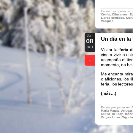
Escrito por pedro en
Cómic
,
Dibujantes
,
Ed
Libros perdidos
,
Mort
Vázquez
Jun
Un día en la 
08
2011
Visitar la
feria 
vine a vivir a e
-
acompaña el tiem
momento, no he f
Me encanta mirar
o aficiones, los 
feria, los lectore
(más…)
Escrito por pedro en:
María Matute
,
Arrugas
GRRM
,
Hellboy
,
Ibáñe
Vargas Llosa
,
Mignola