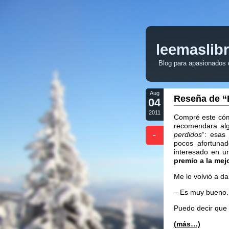
leemaslib
Blog para apasionados de
Aug
Reseña de “E
04
2011
Compré este cóm
recomendara a
-
perdidos
“: esa
pocos afortunad
interesado en u
premio a la mej
Me lo volvió a da
– Es muy bueno.
Puedo decir que
(más…)