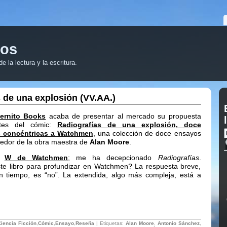
ros
 la lectura y la escritura.
 de una explosión (VV.AA.)
ernito Books
acaba de presentar al mercado su propuesta
tes del cómic:
Radiografías de una explosión, doce
 concéntricas a Watchmen
, una colección de doce ensayos
dedor de la obra maestra de
Alan Moore
.
ó
W de Watchmen
; me ha decepcionado
Radiografías
.
e libro para profundizar en Watchmen? La respuesta breve,
in tiempo, es “no”. La extendida, algo más compleja, está a
Ciencia Ficción
,
Cómic
,
Ensayo
,
Reseña
| Etiquetas:
Alan Moore
,
Antonio Sánchez
,