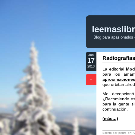
leemaslib
Blog para apasionados de
Jun
Radiografías
17
2013
La editorial
Mod
para los aman
-
aproximaciones
que orbitan alre
Me decepcion
¿Recomiendo est
para la gente s
continuación.
(más…)
Escrito por pedro en: