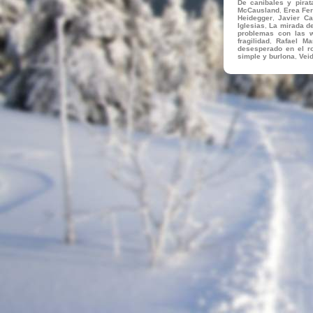
De caníbales y pirat
McCausland
,
Erea Fe
Heidegger
,
Javier Ca
Iglesias
,
La mirada d
problemas con las 
fragilidad
,
Rafael Ma
desesperado en el r
simple y burlona
,
Veid