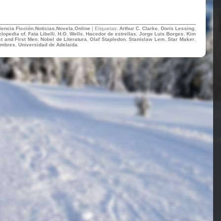
iencia Ficción
,
Noticias
,
Novela
,
Online
| Etiquetas:
Arthur C. Clarke
,
Doris Lessing
,
lopedia of
,
Fata Libelli
,
H.G. Wells
,
Hacedor de estrellas
,
Jorge Luis Borges
,
Kim
t and First Men
,
Nobel de Literatura
,
Olaf Stapledon
,
Stanislaw Lem
,
Star Maker
,
ombres
,
Universidad de Adelaida