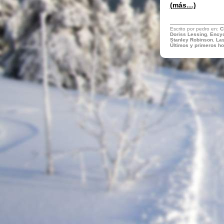
(más…)
Escrito por pedro en:
C
Doriss Lessing
,
Encyc
Stanley Robinson
,
Las
Últimos y primeros h