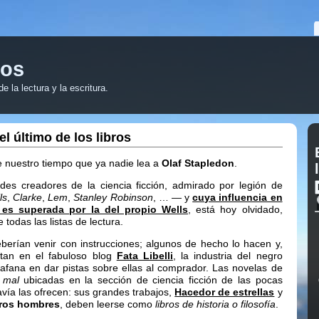
ros
 la lectura y la escritura.
l último de los libros
 nuestro tiempo que ya nadie lea a
Olaf Stapledon
.
des creadores de la ciencia ficción, admirado por legión de
ls
,
Clarke
,
Lem
,
Stanley Robinson
, … — y
cuya influencia en
 es superada por la del propio Wells
, está hoy olvidado,
 todas las listas de lectura.
berían venir con instrucciones; algunos de hecho lo hacen y,
tan en el fabuloso blog
Fata Libelli
, la industria del negro
afana en dar pistas sobre ellas al comprador. Las novelas de
n
mal
ubicadas en la sección de ciencia ficción de las pocas
avía las ofrecen: sus grandes trabajos,
Hacedor de estrellas
y
eros hombres
, deben leerse como
libros de historia o filosofía
.