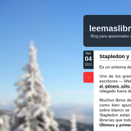
leemaslib
Blog para apasionados de
Mar
Stapledon y e
04
2013
Es un síntoma de
Uno de los gran
-
escritores —
Wel
el género sólo
relegado fuera de
Muchos libros de
como bien apun
sobre blanco se 
Stapledon está
librerías que tod
Últimos y prim