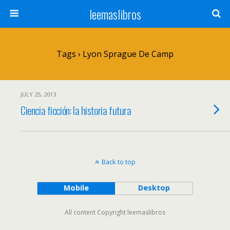
leemaslibros
Tags › Lyon Sprague De Camp
JULY 25, 2013
Ciencia ficción: la historia futura
Back to top
Mobile
Desktop
All content Copyright leemaslibros