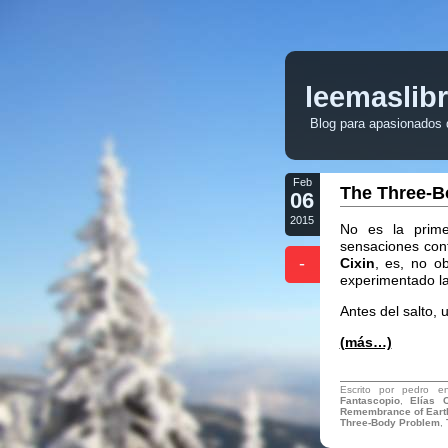
leemaslib
Blog para apasionados de
Feb
The Three-B
06
2015
No es la prime
sensaciones cont
-
Cixin
, es, no o
experimentado la 
Antes del salto, 
(más…)
Escrito por pedro 
Fantascopio
,
Elías 
Remembrance of Earth
Three-Body Problem
,