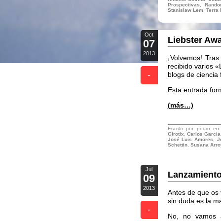
Prospectivas
,
Rando
Stanislaw Lem
,
Terra
Oct
Liebster Aw
07
2013
¡Volvemos! Tras 
recibido varios «
-
blogs de ciencia 
Esta entrada form
(más…)
Escrito por pedro e
Girotix
,
Carlos García
José Luis Amores
,
J
Schettin
,
Susana Arro
Jul
Lanzamiento
09
2013
Antes de que os 
sin duda es la m
-
No, no vamos a