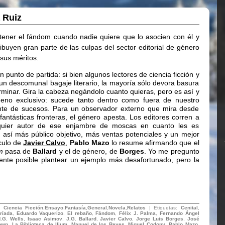
 Ruiz
tener el fándom cuando nadie quiere que lo asocien con él y
ibuyen gran parte de las culpas del sector editorial de género
sus méritos.
punto de partida: si bien algunos lectores de ciencia ficción y
un descomunal bagaje literario, la mayoría sólo devora basura
erminar. Gira la cabeza negándolo cuanto quieras, pero es así y
no exclusivo: sucede tanto dentro como fuera de nuestro
zonte de sucesos. Para un observador externo que mira desde
fantásticas fronteras, el género apesta. Los editores corren a
lquier autor de ese enjambre de moscas en cuanto les es
n así más público objetivo, más ventas potenciales y un mejor
ículo de
Javier Calvo
,
Pablo Mazo
lo resume afirmando que el
m
pasa de
Ballard
y el de género, de
Borges
. Yo me pregunto
nte posible plantear un ejemplo más desafortunado, pero la
.
n:
Ciencia Ficción
,
Ensayo
,
Fantasía
,
General
,
Novela
,
Relatos
| Etiquetas:
Cenital
,
ríada
,
Eduardo Vaquerizo
,
El rebaño
,
Fándom
,
Félix J. Palma
,
Fernando Ángel
.G. Wells
,
Isaac Asimov
,
J.G. Ballard
,
Javier Calvo
,
Jorge Luis Borges
,
José
own
,
La Biblioteca de Ilium
,
Manuel de los Reyes
,
Miquel Codony
,
Pablo Mazo
,