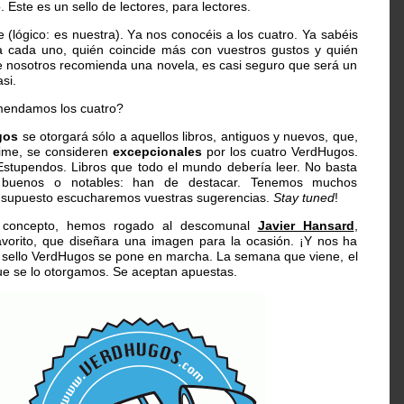
 Este es un sello de lectores, para lectores.
e (lógico: es nuestra). Ya nos conocéis a los cuatro. Ya sabéis
a cada uno, quién coincide más con vuestros gustos y quién
 nosotros recomienda una novela, es casi seguro que será un
si.
omendamos los cuatro?
gos
se otorgará sólo a aquellos libros, antiguos y nuevos, que,
ime, se consideren
excepcionales
por los cuatro VerdHugos.
Estupendos. Libros que todo el mundo debería leer. No basta
buenos o notables: han de destacar. Tenemos muchos
r supuesto escucharemos vuestras sugerencias.
Stay tuned
!
el concepto, hemos rogado al descomunal
Javier Hansard
,
favorito, que diseñara una imagen para la ocasión. ¡Y nos ha
l sello VerdHugos se pone en marcha. La semana que viene, el
 que se lo otorgamos. Se aceptan apuestas.