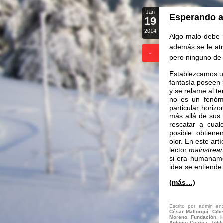
Jan
Esperando a
19
2014
Algo malo debe 
además se le atr
-
pero ninguno de 
Establezcamos un 
fantasía poseen 
y se relame al t
no es un fenóme
particular hori
más allá de sus 
rescatar a cua
posible: obtiene
olor. En este art
lector
mainstrea
si era humaname
idea se entiende
(más…)
Escrito por admin e
César Mallorquí
,
Cibe
Moreno
,
Fundación
,
H
Antonio Cotrina
,
Jotd