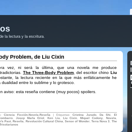
ros
 la lectura y la escritura.
ody Problem, de Liu Cixin
ra vez, ni será la última, que una novela me produce
radictorias.
The Three-Body Problem
, del escritor chino
Liu
bstante, la lectura reciente en la que más enfáticamente he
dualidad entre lo sublime y lo grotesco.
un aviso: esta reseña contiene (muy pocos) spoilers.
en:
Ciencia Ficción
,
Novela
,
Reseña
| Etiquetas:
Cristina Jurado
,
Da Shi
,
El
Combarro
,
Josep MarIa Oriol
,
Ken Liu
,
Liu Cixin
,
Miquel Codony
,
Novela
,
's Past
,
Reseña
,
Revolución Cultural China
,
Sense of Wonder
,
Terra Nova 3
,
The
Trisolarianos