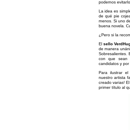
podemos evitarlo.
La idea es simpl
de qué pie coje
menos. Si uno de
buena novela. Ca
¿Pero si la rec
El
sello VerdHu
de manera unán
Sobresalientes. 
con que sean 
candidatos y po
Para ilustrar 
nuestro artista 
creado varias! E
primer título al