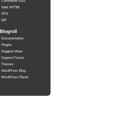
Comments RSS
Valid XHTML
XFN
WP
Blogroll
Documentation
Plugins
Suggest Ideas
Support Forum
Themes
WordPress Blog
WordPress Planet