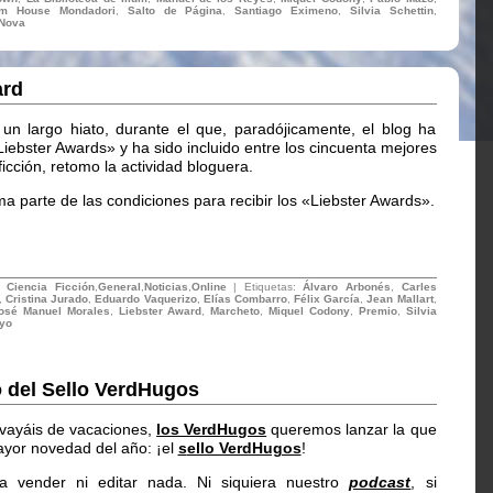
m House Mondadori
,
Salto de Página
,
Santiago Eximeno
,
Silvia Schettin
,
 Nova
ard
un largo hiato, durante el que, paradójicamente, el blog ha
Liebster Awards» y ha sido incluido entre los cincuenta mejores
ficción, retomo la actividad bloguera.
a parte de las condiciones para recibir los «Liebster Awards».
n:
Ciencia Ficción
,
General
,
Noticias
,
Online
| Etiquetas:
Álvaro Arbonés
,
Carles
,
Cristina Jurado
,
Eduardo Vaquerizo
,
Elías Combarro
,
Félix García
,
Jean Mallart
,
osé Manuel Morales
,
Liebster Award
,
Marcheto
,
Miquel Codony
,
Premio
,
Silvia
yo
 del Sello VerdHugos
vayáis de vacaciones,
los VerdHugos
queremos lanzar la que
ayor novedad del año: ¡el
s
ello VerdHugos
!
 vender ni editar nada. Ni siquiera nuestro
podcast
, si