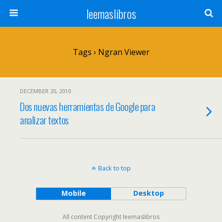
leemaslibros
Tags › Ngran Viewer
DECEMBER 20, 2010
Dos nuevas herramientas de Google para
analizar textos
Back to top
Mobile
Desktop
All content Copyright leemaslibros