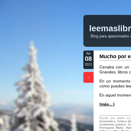
leemaslib
Blog para apasionados de
Apr
Mucho por e
08
2013
Cenaba con un e
Grandes, libros 
-
En un momento d
cómo puedes leer 
En aquel momento
(más…)
Escrito por pedro e
Axiomático
,
Crítica d
Cuadrante poético
,
Cu
Finnegans Wake
,
Hab
Odisea
,
Liffey
,
Ruido 