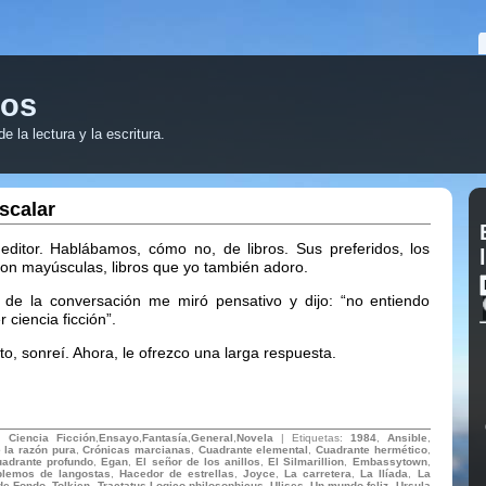
ros
 la lectura y la escritura.
scalar
ditor. Hablábamos, cómo no, de libros. Sus preferidos, los
con mayúsculas, libros que yo también adoro.
e la conversación me miró pensativo y dijo: “no entiendo
ciencia ficción”.
, sonreí. Ahora, le ofrezco una larga respuesta.
n:
Ciencia Ficción
,
Ensayo
,
Fantasía
,
General
,
Novela
| Etiquetas:
1984
,
Ansible
,
e la razón pura
,
Crónicas marcianas
,
Cuadrante elemental
,
Cuadrante hermético
,
adrante profundo
,
Egan
,
El señor de los anillos
,
El Silmarillion
,
Embassytown
,
lemos de langostas
,
Hacedor de estrellas
,
Joyce
,
La carretera
,
La Ilíada
,
La
de Fondo
,
Tolkien
,
Tractatus Logico-philosophicus
,
Ulises
,
Un mundo feliz
,
Ursula