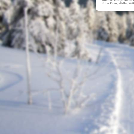
K. Le Guin
,
Wells
,
Wit