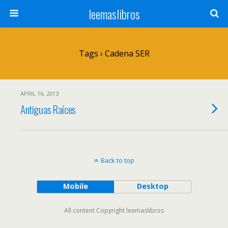
leemaslibros
Tags › Cadena SER
APRIL 16, 2013
Antiguas Raíces
Back to top
Mobile
Desktop
All content Copyright leemaslibros