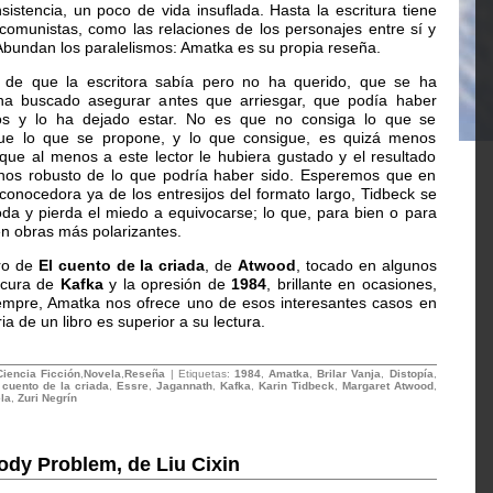
nsistencia, un poco de vida insuflada. Hasta la escritura tiene
si comunistas, como las relaciones de los personajes entre sí y
Abundan los paralelismos: Amatka es su propia reseña.
 de que la escritora sabía pero no ha querido, que se ha
ha buscado asegurar antes que arriesgar, que podía haber
os y lo ha dejado estar. No es que no consiga lo que se
ue lo que se propone, y lo que consigue, es quizá menos
que al menos a este lector le hubiera gustado y el resultado
enos robusto de lo que podría haber sido. Esperemos que en
 conocedora ya de los entresijos del formato largo, Tidbeck se
a y pierda el miedo a equivocarse; lo que, para bien o para
n obras más polarizantes.
ro de
El cuento de la criada
, de
Atwood
, tocado en algunos
locura de
Kafka
y la opresión de
1984
, brillante en ocasiones,
iempre, Amatka nos ofrece uno de esos interesantes casos en
a de un libro es superior a su lectura.
Ciencia Ficción
,
Novela
,
Reseña
| Etiquetas:
1984
,
Amatka
,
Brilar Vanja
,
Distopía
,
 cuento de la criada
,
Essre
,
Jagannath
,
Kafka
,
Karin Tidbeck
,
Margaret Atwood
,
la
,
Zuri Negrín
ody Problem, de Liu Cixin