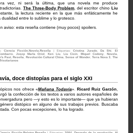
ra vez, ni será la última, que una novela me produce
radictorias.
The Three-Body Problem
, del escritor chino
Liu
bstante, la lectura reciente en la que más enfáticamente he
dualidad entre lo sublime y lo grotesco.
un aviso: esta reseña contiene (muy pocos) spoilers.
en:
Ciencia Ficción
,
Novela
,
Reseña
| Etiquetas:
Cristina Jurado
,
Da Shi
,
El
Combarro
,
Josep MarIa Oriol
,
Ken Liu
,
Liu Cixin
,
Miquel Codony
,
Novela
,
's Past
,
Reseña
,
Revolución Cultural China
,
Sense of Wonder
,
Terra Nova 3
,
The
Trisolarianos
ía, doce distopías para el siglo XXI
tópicos nos ofrece «
Mañana Todavía
».
Ricard Ruiz Garzón
,
argó la confección de los textos a varios autores españoles de
nvergadura pero —y esto es lo importante— que ya hubieran
género distópico en alguno de sus trabajos previos. Buscaba
stada. Con pocas excepciones, lo ha logrado.
Ciencia Ficción
,
Relatos
,
Reseña
| Etiquetas:
2084. Después de la revolución
,
Al