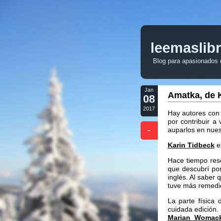
leemaslib
Blog para apasionados de
Jan
Amatka, de 
08
2017
Hay autores con 
por contribuir a 
-
auparlos en nues
Karin Tidbeck
e
Hace tiempo re
que descubrí po
inglés. Al saber
tuve más remedi
La parte física
cuidada edición.
Marian Womac