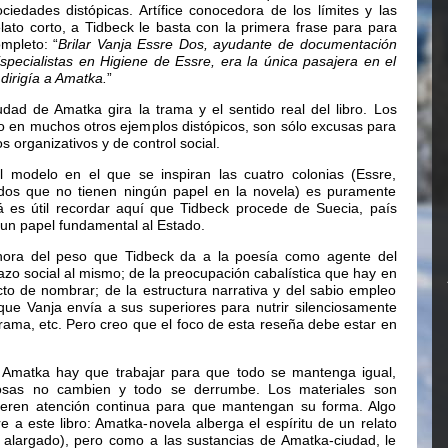
ociedades distópicas. Artífice conocedora de los límites y las
ato corto, a Tidbeck le basta con la primera frase para para
mpleto: “
Brilar Vanja Essre Dos, ayudante de documentación
pecialistas en Higiene de Essre, era la única pasajera en el
dirigía a Amatka.
”
udad de Amatka gira la trama y el sentido real del libro. Los
 en muchos otros ejemplos distópicos, son sólo excusas para
 organizativos y de control social.
l modelo en el que se inspiran las cuatro colonias (Essre,
dos que no tienen ningún papel en la novela) es puramente
á es útil recordar aquí que Tidbeck procede de Suecia, país
un papel fundamental al Estado.
hora del peso que Tidbeck da a la poesía como agente del
azo social al mismo; de la preocupación cabalística que hay en
to de nombrar; de la estructura narrativa y del sabio empleo
que Vanja envía a sus superiores para nutrir silenciosamente
trama, etc. Pero creo que el foco de esta reseña debe estar en
 Amatka hay que trabajar para que todo se mantenga igual,
osas no cambien y todo se derrumbe. Los materiales son
uieren atención continua para que mantengan su forma. Algo
re a este libro: Amatka-novela alberga el espíritu de un relato
 alargado), pero como a las sustancias de Amatka-ciudad, le