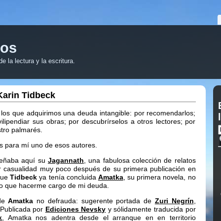
ros
 la lectura y la escritura.
Karin Tidbeck
los que adquirimos una deuda intangible: por recomendarlos;
vilipendiar sus obras; por descubrírselos a otros lectores; por
tro palmarés.
s para mí uno de esos autores.
señaba aquí su
Jagannath
, una fabulosa colección de relatos
r casualidad muy poco después de su primera publicación en
 que
Tidbeck
ya tenía concluida
Amatka
, su primera novela, no
o que hacerme cargo de mi deuda.
 de
Amatka
no defrauda: sugerente portada de
Zuri Negrín
,
 Publicada por
Ediciones Nevsky
y sólidamente traducida por
k
, Amatka nos adentra desde el arranque en en territorio