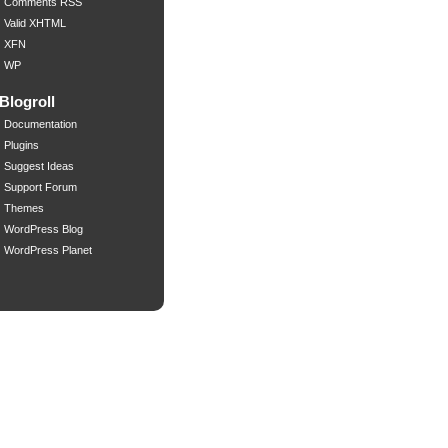
Comments RSS
Valid XHTML
XFN
WP
Blogroll
Documentation
Plugins
Suggest Ideas
Support Forum
Themes
WordPress Blog
WordPress Planet