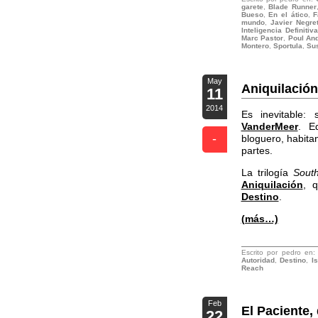
garete
,
Blade Runner
Bueso
,
En el ático
,
F
mundo
,
Javier Negre
Inteligencia Definitiva
Marc Pastor
,
Poul An
Montero
,
Sportula
,
Sus
May
Aniquilación
11
2014
Es inevitable:
VanderMeer
. Ed
-
bloguero, habita
partes.
La trilogía
Sout
Aniquilación
, 
Destino
.
(más…)
Escrito por pedro en
Autoridad
,
Destino
,
I
Reach
Feb
El Paciente
22