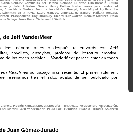
,
Camp Century
,
Centinelas del Tiempo
,
Colapso
,
El error
,
Elia Barceló
,
Emilio
antascy
,
Félix J. Palma
,
Gracia
,
Henry Kuttner
,
Instrucciones para cambiar el
te
,
José María Merino
,
Juan Jacinto Muñoz Rengel
,
Juan Miguel Aguilera
,
La
,
Lágrimas en la lluvia
,
Laura Gallego
,
Limpieza de Sangre
,
Mañana Todavía
,
derson
,
Prospectivas
,
Ray Bradbury
,
Ricard Ruiz Garzón
,
Rodolfo Martínez
,
Rosa
ana Vallejo
,
Terra Nova
,
Waterworld
,
WeKids
, de Jeff VanderMeer
 si lees género, antes o después te cruzarás con
Jeff
itor, novelista, ensayista, profesor de literatura creativa,
nte de las redes sociales…
VanderMeer
parece estar en todas
hern Reach
es su trabajo más reciente. El primer volumen,
que reseñamos tras el salto, acaba de ser publicado por
:
Ciencia Ficción
,
Fantasía
,
Novela
,
Reseña
| Etiquetas:
Aceptación
,
Aniquilación
,
sabel Margelí
,
Jeff Vandermeer
,
Paula Fox
,
Perdidos
,
Planeta
,
Trilogía Southern
, de Juan Gómez-Jurado