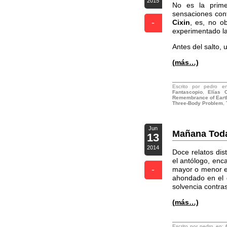
2015
No es la prime
sensaciones cont
-
Cixin
, es, no o
experimentado la 
Antes del salto, 
(más…)
Escrito por pedro 
Fantascopio
,
Elías 
Remembrance of Earth
Three-Body Problem
,
Jun
Mañana Todav
13
2014
Doce relatos dis
el antólogo, enc
-
mayor o menor e
ahondado en el 
solvencia contra
(más…)
Escrito por pedro en: