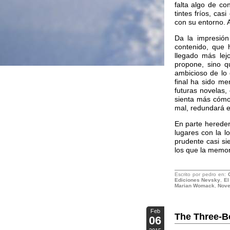
falta algo de co
tintes fríos, ca
con su entorno. 
Da la impresión
contenido, que 
llegado más lej
propone, sino q
ambicioso de lo 
final ha sido m
futuras novelas,
sienta más cómod
mal, redundará e
En parte herede
lugares con la 
prudente casi s
los que la memori
Escrito por pedro en:
Ediciones Nevsky
,
El
Marian Womack
,
Nove
Feb
The Three-B
06