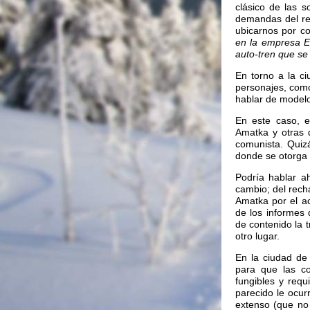
clásico de las s
demandas del rel
ubicarnos por co
en la empresa Es
auto-tren que se 
En torno a la ci
personajes, como
hablar de modelos
En este caso, e
Amatka y otras 
comunista. Quiz
donde se otorga 
Podría hablar a
cambio; del rech
Amatka por el ac
de los informes 
de contenido la 
otro lugar.
En la ciudad de
para que las c
fungibles y req
parecido le ocur
extenso (que no