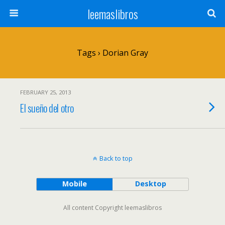
leemaslibros
Tags › Dorian Gray
FEBRUARY 25, 2013
El sueño del otro
Back to top
Mobile
Desktop
All content Copyright leemaslibros