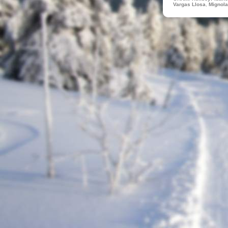
Vargas Llosa
,
Mignola