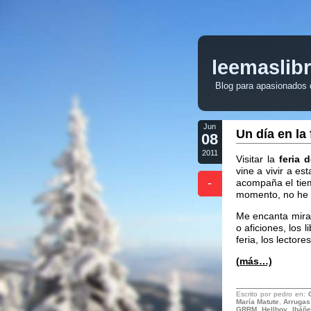
leemaslib
Blog para apasionados de
Jun
Un día en la 
08
2011
Visitar la
feria 
vine a vivir a e
-
acompaña el tiem
momento, no he f
Me encanta mirar
o aficiones, los 
feria, los lectore
(más…)
Escrito por pedro en:
María Matute
,
Arrugas
GRRM
,
Hellboy
,
Ibáñe