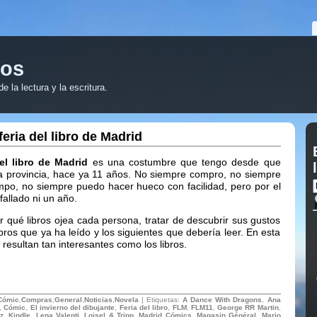
ros
 la lectura y la escritura.
feria del libro de Madrid
del libro de Madrid
es una costumbre que tengo desde que
sta provincia, hace ya 11 años. No siempre compro, no siempre
po, no siempre puedo hacer hueco con facilidad, pero por el
allado ni un año.
 qué libros ojea cada persona, tratar de descubrir sus gustos
libros que ya ha leído y los siguientes que debería leer. En esta
s resultan tan interesantes como los libros.
Cómic
,
Compras
,
General
,
Noticias
,
Novela
| Etiquetas:
A Dance With Dragons
,
Ana
,
Cómic
,
El invierno del dibujante
,
Feria del libro
,
FLM
,
FLM11
,
George RR Martin
,
z
,
Kindle
,
Lena Valenti
,
Loisel & Tripp
,
Madrid Cómics
,
Magasin Général
,
Mario