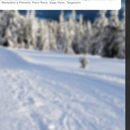
,
Mortadelo y Filemón
,
Paco Roca
,
Saga Vanir
,
Targaryen