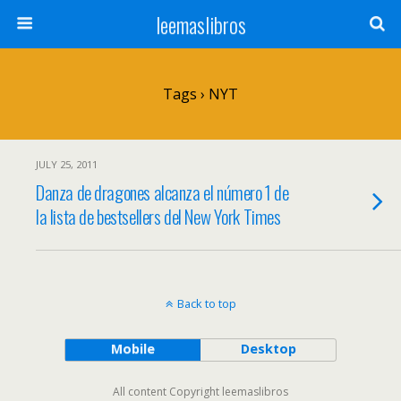
leemaslibros
Tags › NYT
JULY 25, 2011
Danza de dragones alcanza el número 1 de
la lista de bestsellers del New York Times
Back to top
Mobile
Desktop
All content Copyright leemaslibros