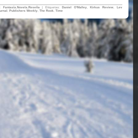
n:
Fantasía
,
Novela
,
Reseña
| Etiquetas:
Daniel O'Malley
,
Kirkus Review
,
Lev
urnal
,
Publishers Weekly
,
The Rook
,
Time