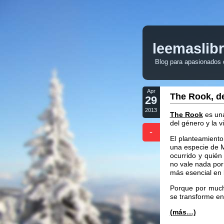
leemaslib
Blog para apasionados de
Apr
The Rook, de
29
2013
The Rook
es una
del género y la vi
-
El planteamiento
una especie de M
ocurrido y quién
no vale nada por
más esencial en la
Porque por muc
se transforme en 
(más…)