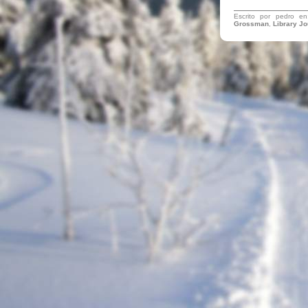
Escrito por pedro e
Grossman
,
Library Jo