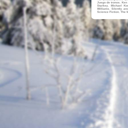
Juego de tronos
,
Ken 
Starkey
,
Michael Ko
Williams
,
Silently an
Science Fiction
,
The 