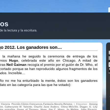
ros
 la lectura y la escritura.
o 2012. Los ganadores son…
 la mañana he seguido la ceremonia de entrega de los
remios
Hugo
, celebrada este año en Chicago. A mitad de
tras
Neil Gaiman
recogía el premio por el guión de Dr. Who, el
cortado porque se han reproducido algunos fragmentos de los
ados. Increíble…
ueño no me ha enturbiado la mente, éstos son los ganadores
dato en las categoría para las que he votado):
:
Ciencia Ficción
,
Cómic
,
Concursos
,
Fantasía
,
Novela
,
Relatos
| Etiquetas:
Among
eim
,
Catherynne M. Valente
,
Charlie Jane Anders
,
China Miéville
,
Digger
,
E. Lily
tre extraños
,
Game of Thrones
,
Hugo
,
Jim C. Hines
,
Jo Walton
,
John Picacio
,