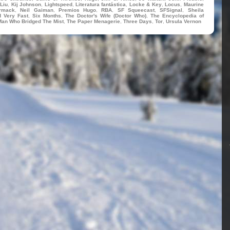
Liu
,
Kij Johnson
,
Lightspeed
,
Literatura fantástica
,
Locke & Key
,
Locus
,
Maurine
rmack
,
Neil Gaiman
,
Premios Hugo
,
RBA
,
SF Squeecast
,
SFSignal
,
Sheila
d Very Fast
,
Six Months
,
The Doctor's Wife (Doctor Who)
,
The Encyclopedia of
Man Who Bridged The Mist
,
The Paper Menagerie
,
Three Days
,
Tor
,
Ursula Vernon