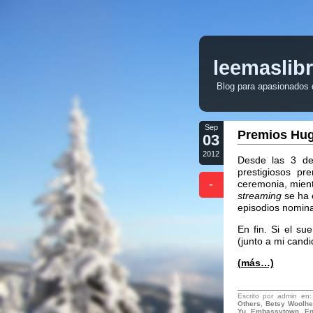
leemaslib
Blog para apasionados de
Sep
Premios Hug
03
2012
Desde las 3 de
prestigiosos p
-
ceremonia, mien
streaming
se ha 
episodios nomin
En fin. Si el s
(junto a mi candi
(más…)
Escrito por admin en
Others
,
Betsy Woolh
Yu
,
Embassytown
,
En