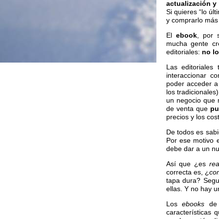
actualización y
Si quieres “lo úl
y comprarlo más 
El
ebook
, por 
mucha gente cr
editoriales:
no lo
Las editoriales
interaccionar 
poder acceder a
los tradicionale
un negocio que m
de venta que
pu
precios y los cos
De todos es sabi
Por ese motivo 
debe dar a un n
Así que ¿es
re
correcta es, ¿
co
tapa dura? Segu
ellas. Y no hay 
Los
ebooks
de 
características 