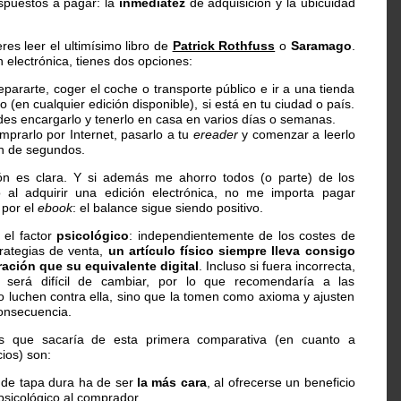
spuestos a pagar: la
inmediatez
de adquisición y la ubicuidad
res leer el ultimísimo libro de
Patrick Rothfuss
o
Saramago
.
n electrónica, tienes dos opciones:
pararte, coger el coche o transporte público e ir a una tienda
 (en cualquier edición disponible), si está en tu ciudad o país.
des encargarlo y tenerlo en casa en varios días o semanas.
prarlo por Internet, pasarlo a tu
ereader
y comenzar a leerlo
n de segundos.
ón es clara. Y si además me ahorro todos (o parte) de los
 al adquirir una edición electrónica, no me importa pagar
por el
ebook
: el balance sigue siendo positivo.
 el factor
psicológico
: independientemente de los costes de
rategias de venta,
un artículo físico siempre lleva consigo
ación que su equivalente digital
. Incluso si fuera incorrecta,
 será difícil de cambiar, por lo que recomendaría a las
no luchen contra ella, sino que la tomen como axioma y ajusten
consecuencia.
es que sacaría de esta primera comparativa (en cuanto a
ios) son:
 de tapa dura ha de ser
la más cara
, al ofrecerse un beneficio
 psicológico al comprador.