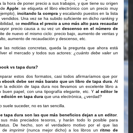
a la hora de poner precio a sus trabajos, y que tiene su origen
de
Apple
: se etiqueta el libro electrónico con un precio muy
ejemplo),
incitando la compra
y escalando puestos en la lista
s vendidos. Una vez se ha subido suficiente en dicho
ranking
y
ibilidad, se
modifica el precio a uno más alto para recaudar
mayor precio causa a su vez un
descenso en el número de
pite de nuevo el mismo ciclo: precio bajo, aumento de ventas y
 alto, aumento de recaudación y descenso, etc.
e las noticias concretas, queda la pregunta que ahora está
olver el mercado y todos sus actores:
¿cuánto debe valer un
ook vs tapa dura?
mparar estos dos formatos, casi todos afirmaríamos que por
 ebook debe ser más barato que un libro de tapa dura
. Al
on la edición de tapa dura nos llevamos un excelente libro a
 buen papel, con una tipografía elegante, etc. Y
al editor le
edición en tapa dura
que una electrónica, ¿verdad?
 suele suceder, no es tan sencilla.
e tapa dura son las que más beneficios dejan a un editor
.
 sus más preciados tesoros, y harán todo lo posible para
tatus. De hecho, son el verdadero motivo por el que las
an de
imprimir
(nunca mejor dicho) a los libros un
ritmo de