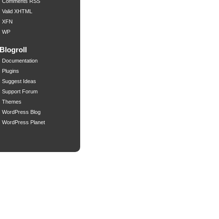
Comments RSS
Valid XHTML
XFN
WP
Blogroll
Documentation
Plugins
Suggest Ideas
Support Forum
Themes
WordPress Blog
WordPress Planet