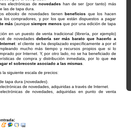
ones electrónicas de
novedades
han de ser (por tanto) más
e las de tapa dura.
los
ebooks
de novedades tienen
beneficios
que los hacen
 a los compradores, y por los que están dispuestos a pagar
te más
(aunque
siempre menos
que por una edición de tapa
ción en un puesto de venta tradicional (librería, por ejemplo)
ook
de novedades
debería ser más barato que hacerlo a
Internet
: el cliente se ha desplazado específicamente a por el
 empleando mucho más tiempo y recursos propios que si lo
mprado por Internet. Y, por otro lado, no se ha beneficiado de
erísticas de compra y distribución inmediata, por lo que
no
agar el sobrecoste asociado a las mismas
.
 la siguiente escala de precios:
de tapa dura (
novedades
).
electrónicas de novedades, adquiridas a través de Internet.
 electrónicas de novedades, adquiridas en punto de venta
.
entrada: