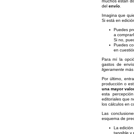
muchos están di
del
envío
.
Imagina que quie
Si está en edició
Puedes pre
a comprarlo
Si no, pue
Puedes com
en cuestió
Para mí la opci
gastos de envío
ligeramente
más 
Por último, entra
producción o est
una mayor valor
esta percepción
editoriales que 
los cálculos en 
Las conclusion
esquema de prec
La edición
tangible y