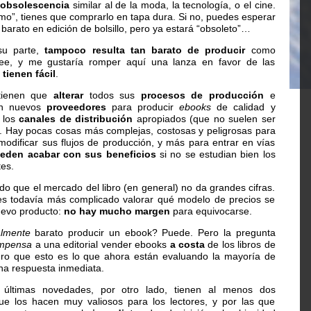
 obsolescencia
similar al de la moda, la tecnología, o el cine.
timo”, tienes que comprarlo en tapa dura. Si no, puedes esperar
barato en edición de bolsillo, pero ya estará “obsoleto”…
su parte,
tampoco resulta tan barato de producir
como
ee, y me gustaría romper aquí una lanza en favor de las
 tienen fácil
.
 tienen que
alterar
todos sus
procesos de producción
e
con nuevos
proveedores
para producir
ebooks
de calidad y
 los
canales de distribución
apropiados (que no suelen ser
s). Hay pocas cosas más complejas, costosas y peligrosas para
odificar sus flujos de producción, y más para entrar en vías
eden acabar con sus beneficios
si no se estudian bien los
tes.
do que el mercado del libro (en general) no da grandes cifras.
es todavía más complicado valorar qué modelo de precios se
uevo producto:
no hay mucho margen
para equivocarse.
almente
barato producir un ebook? Puede. Pero la pregunta
mpensa
a una editorial vender ebooks
a costa
de los libros de
ro que esto es lo que ahora están evaluando la mayoría de
una respuesta inmediata.
últimas novedades, por otro lado, tienen al menos dos
que los hacen muy valiosos para los lectores, y por las que