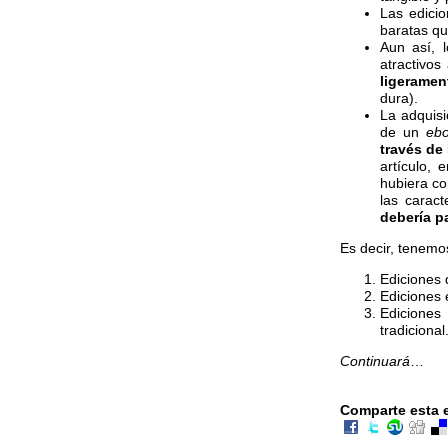
Las edici
baratas qu
Aun así, 
atractivos
ligeramen
dura).
La adquisi
de un
eb
través de 
artículo,
hubiera co
las caract
debería p
Es decir, tenemos
Ediciones 
Ediciones 
Ediciones
tradicional
Continuará
…
Comparte esta 