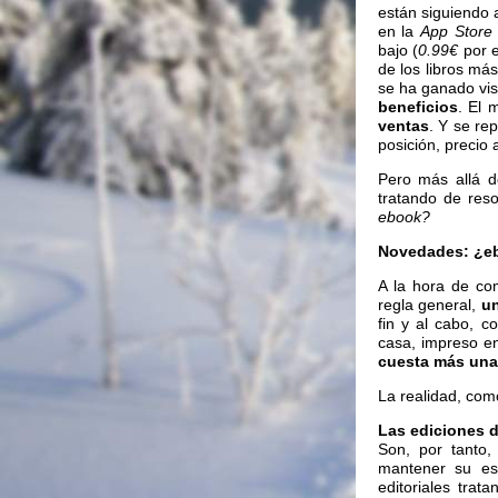
están siguiendo 
en la
App Store
bajo (
0.99€
por 
de los libros má
se ha ganado vis
beneficios
. El 
ventas
. Y se re
posición, precio
Pero más allá d
tratando de res
ebook?
Novedades: ¿eb
A la hora de co
regla general,
un
fin y al cabo, c
casa, impreso en
cuesta más una 
La realidad, como
Las ediciones d
Son, por tanto,
mantener su es
editoriales trat