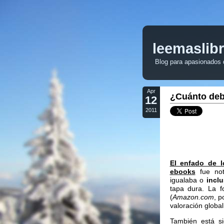
leemaslib
Blog para apasionados de
Apr
¿Cuánto deb
12
2011
El enfado de 
ebooks
fue noti
igualaba o
incl
tapa dura. La f
(
Amazon.com
, p
valoración global
También está si