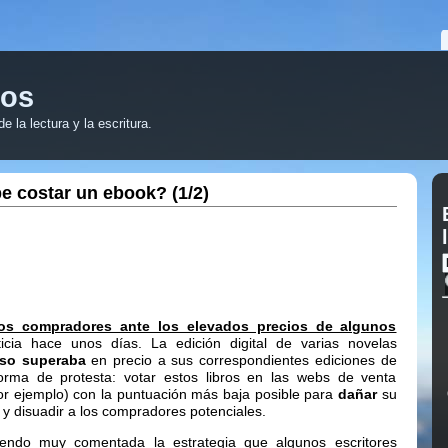
ros
 la lectura y la escritura.
e costar un ebook? (1/2)
los compradores ante los elevados precios de algunos
cia hace unos días. La edición digital de varias novelas
uso superaba
en precio a sus correspondientes ediciones de
orma de protesta: votar estos libros en las webs de venta
or ejemplo) con la puntuación más baja posible para
dañar
su
 y disuadir a los compradores potenciales.
endo muy comentada la estrategia que algunos escritores