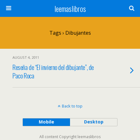
leemaslibros
Tags › Dibujantes
AUGUST 4, 2011
Reseña de “El invierno del dibujante”, de
Paco Roca
Back to top
Mobile
Desktop
All content Copyright leemaslibros