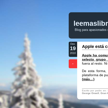
leemaslib
Blog para apasionados de
Dec
Apple está c
19
2010
Apple ha comun
selecto grupo 
-
fuera al resto. N
De esta forma,
plataforma de pub
(más…)
Escrito por pedro en:
George Orwell
,
Gran 