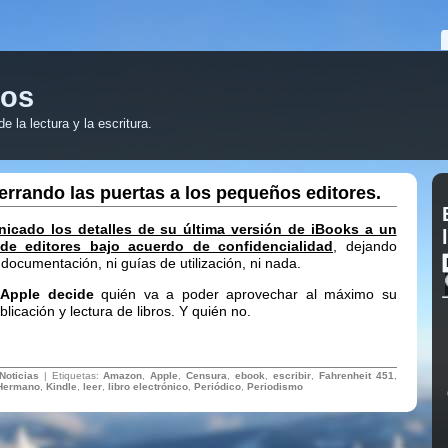
ros
 la lectura y la escritura.
errando las puertas a los pequeños editores.
icado los detalles de su última versión de iBooks a un
de editores bajo acuerdo de confidencialidad
, dejando
i documentación, ni guías de utilización, ni nada.
Apple decide
quién va a poder aprovechar al máximo su
licación y lectura de libros. Y quién no.
Noticias
| Etiquetas:
Amazon
,
Apple
,
Censura
,
ebook
,
escribir
,
Fahrenheit 451
,
Hermano
,
Kindle
,
leer
,
libro electrónico
,
Periódico
,
Periodismo