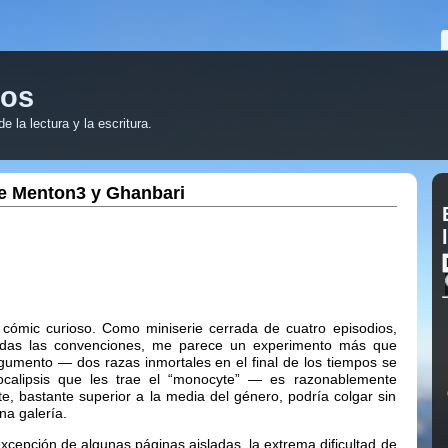
ros
 la lectura y la escritura.
e Menton3 y Ghanbari
cómic curioso. Como miniserie cerrada de cuatro episodios,
odas las convenciones, me parece un experimento más que
gumento — dos razas inmortales en el final de los tiempos se
ocalipsis que les trae el “monocyte” — es razonablemente
rte, bastante superior a la media del género, podría colgar sin
una galería.
xcepción de algunas páginas aisladas, la extrema dificultad de