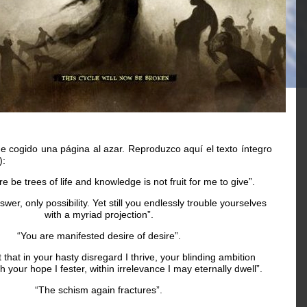
 cogido una página al azar. Reproduzco aquí el texto íntegro
):
e be trees of life and knowledge is not fruit for me to give”.
swer, only possibility. Yet still you endlessly trouble yourselves
with a myriad projection”.
“You are manifested desire of desire”.
 that in your hasty disregard I thrive, your blinding ambition
gh your hope I fester, within irrelevance I may eternally dwell”.
“The schism again fractures”.