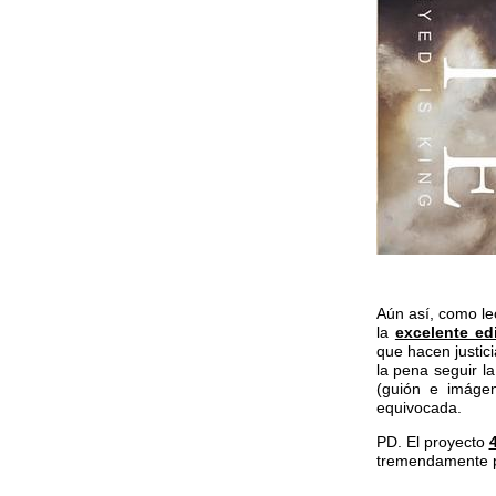
Aún así, como lec
la
excelente ed
que hacen justic
la pena seguir l
(guión e imáge
equivocada.
PD. El proyecto
tremendamente 