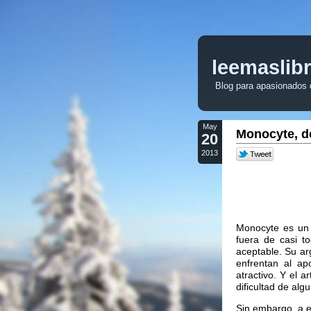
leemaslib
Blog para apasionados de
May
Monocyte, d
20
2013
Monocyte es un 
fuera de casi t
aceptable. Su ar
enfrentan al ap
atractivo. Y el a
dificultad de alg
Sin embargo, a e