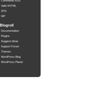
Comments RSS
Valid XHTML
XFN
WP
Blogroll
Documentation
Plugins
Suggest Ideas
Support Forum
Themes
WordPress Blog
WordPress Planet