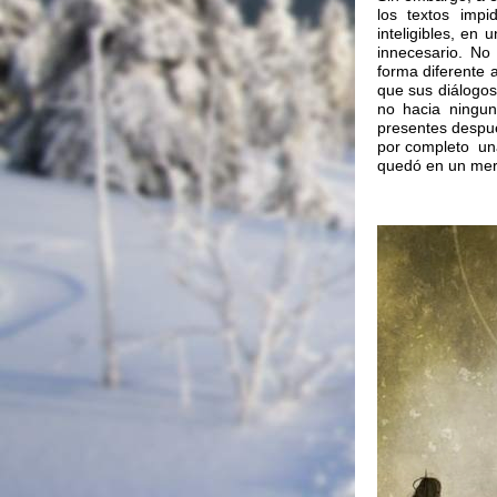
los textos impi
inteligibles, en
innecesario. N
forma diferente
que sus diálogo
no hacia ningun
presentes despué
por completo una
quedó en un mero