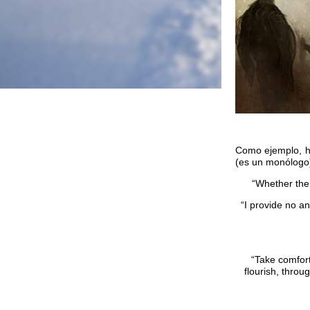
Como ejemplo, he
(es un monólogo
“Whether ther
“I provide no an
“Take comfort
flourish, throu