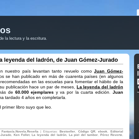
ros
 la lectura y la escritura.
a leyenda del ladrón, de Juan Gómez-Jurado
n nuestro país levantan tanto revuelo como
Juan Gómez-
bros se han publicado en más de cuarenta países (en algunos
 recomendadas en las escuelas para fomentar el hábito de la
 su publicación hace un par de meses,
La leyenda del ladrón
más de
60.000 ejemplares
y va por la cuarta edición.
Juan
a tardado 4 años en completarla.
l primer libro suyo que leo.
:
Fantasía
,
Novela
,
Reseña
| Etiquetas:
Bestseller
,
Código QR
,
ebook
,
Editorial
-Jurado
,
Ken Follet
,
La leyenda del ladrón
,
La piel del tambor
,
Pérez Reverte
,