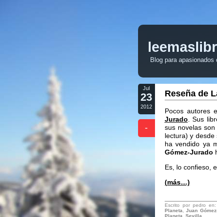
leemaslib
Blog para apasionados de
Jul
Reseña de L
23
2012
Pocos autores e
Jurado
. Sus li
-
sus novelas son
lectura) y desde
ha vendido ya 
Gómez-Jurado
h
Es, lo confieso, e
(más…)
Escrito por pedro en
Planeta
,
Juan Gómez
Planeta
,
Sevilla