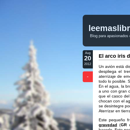
leemaslib
Blog para apasionados de
Aug
El arco iri
20
2012
Un avión está dis
despliega el tr
-
aterrizaje de e
todo lo posible. 
En el agua, la b
a uno con gran o
que el casco de
chocan con el ag
se desintegre po
Aterrizar en tier
Este pequeño f
gravedad
(
GR
d
hacerlo. Este pe