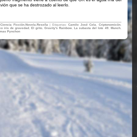
vión que se ha destrozado al leerlo.
:
Ciencia Ficción
,
Novela
,
Reseña
| Etiquetas:
Camilo José Cela
,
Criptonomicón
,
co iris de gravedad
,
El grito
,
Gravity's Rainbow
,
La subasta del lote 49
,
Munch
,
mas Pynchon