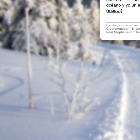
océano y yo un a
(más…)
Escrito por pedro en
Cryptonomicon
,
El ar
Neal Stephenson
,
Tho