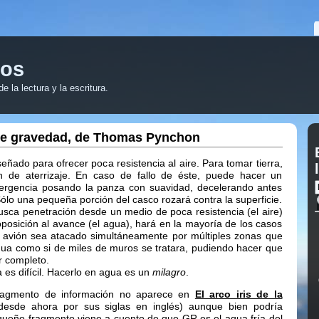
ros
 la lectura y la escritura.
s de gravedad, de Thomas Pynchon
eñado para ofrecer poca resistencia al aire. Para tomar tierra,
en de aterrizaje. En caso de fallo de éste, puede hacer un
mergencia posando la panza con suavidad, decelerando antes
Sólo una pequeña porción del casco rozará contra la superficie.
rusca penetración desde un medio de poca resistencia (el aire)
posición al avance (el agua), hará en la mayoría de los casos
l avión sea atacado simultáneamente por múltiples zonas que
ua como si de miles de muros se tratara, pudiendo hacer que
r completo.
ra es difícil. Hacerlo en agua es un
milagro
.
ragmento de información no aparece en
El arco iris de la
esde ahora por sus siglas en inglés) aunque bien podría
queño fragmento viene a cuento de que GR es el agua fría del