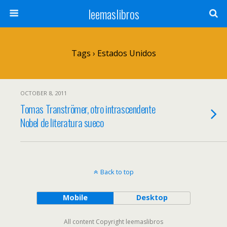
leemaslibros
Tags › Estados Unidos
OCTOBER 8, 2011
Tomas Tranströmer, otro intrascendente
Nobel de literatura sueco
Back to top
Mobile
Desktop
All content Copyright leemaslibros