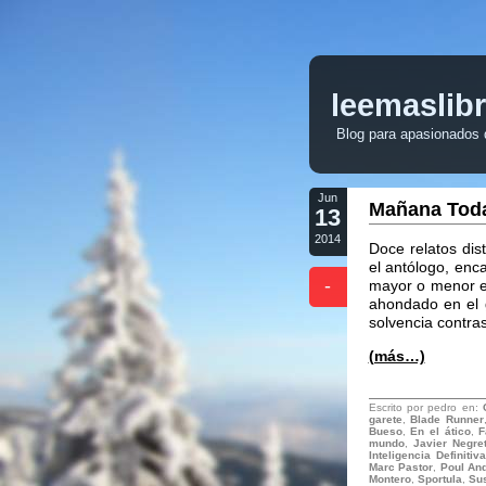
leemaslib
Blog para apasionados de
Jun
Mañana Todav
13
2014
Doce relatos dis
el antólogo, enc
-
mayor o menor e
ahondado en el 
solvencia contra
(más…)
Escrito por pedro en:
garete
,
Blade Runner
Bueso
,
En el ático
,
F
mundo
,
Javier Negre
Inteligencia Definitiva
Marc Pastor
,
Poul An
Montero
,
Sportula
,
Sus