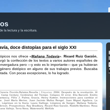
ros
 la lectura y la escritura.
ía, doce distopías para el siglo XXI
tópicos nos ofrece «
Mañana Todavía
».
Ricard Ruiz Garzón
,
argó la confección de los textos a varios autores españoles de
nvergadura pero —y esto es lo importante— que ya hubieran
género distópico en alguno de sus trabajos previos. Buscaba
stada. Con pocas excepciones, lo ha logrado.
Ciencia Ficción
,
Relatos
,
Reseña
| Etiquetas:
2084. Después de la revolución
,
Al
,
Camp Century
,
Centinelas del Tiempo
,
Colapso
,
El error
,
Elia Barceló
,
Emilio
antascy
,
Félix J. Palma
,
Gracia
,
Henry Kuttner
,
Instrucciones para cambiar el
te
,
José María Merino
,
Juan Jacinto Muñoz Rengel
,
Juan Miguel Aguilera
,
La
,
Lágrimas en la lluvia
,
Laura Gallego
,
Limpieza de Sangre
,
Mañana Todavía
,
derson
,
Prospectivas
,
Ray Bradbury
,
Ricard Ruiz Garzón
,
Rodolfo Martínez
,
Rosa
ana Vallejo
,
Terra Nova
,
Waterworld
,
WeKids