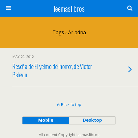
leemaslibros
Tags › Ariadna
MAY 29, 2012
Reseña de El yelmo del horror, de Victor
Pelevin
Back to top
Mobile
Desktop
All content Copyright leemaslibros