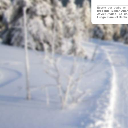
Escrito por pedro en
presente
,
Edgar Alla
Javier Avilés
,
La de
Fuego
,
Samuel Becket