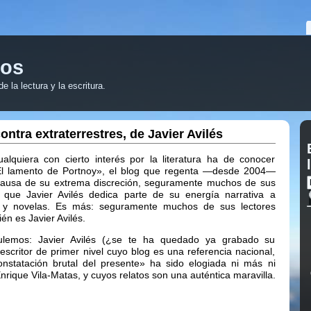
ros
 la lectura y la escritura.
ntra extraterrestres, de Javier Avilés
alquiera con cierto interés por la literatura ha de conocer
l lamento de Portnoy», el blog que regenta —desde 2004—
A causa de su extrema discreción, seguramente muchos de sus
n que Javier Avilés dedica parte de su energía narrativa a
s y novelas. Es más: seguramente muchos de sus lectores
én es Javier Avilés.
tulemos: Javier Avilés (¿se te ha quedado ya grabado su
scritor de primer nivel cuyo blog es una referencia nacional,
nstatación brutal del presente» ha sido elogiada ni más ni
rique Vila-Matas, y cuyos relatos son una auténtica maravilla.