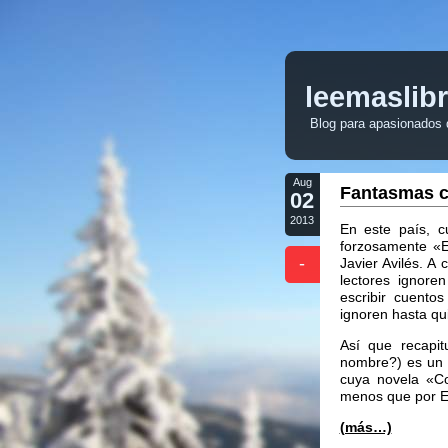
leemaslib
Blog para apasionados de
Aug
Fantasmas co
02
2013
En este país, cu
forzosamente «E
-
Javier Avilés. 
lectores ignore
escribir cuento
ignoren hasta qui
Así que recapi
nombre?) es un e
cuya novela «Co
menos que por En
(más…)