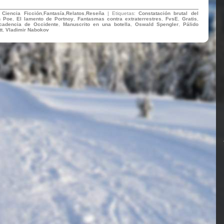
:
Ciencia Ficción
,
Fantasía
,
Relatos
,
Reseña
| Etiquetas:
Constatación brutal del
n Poe
,
El lamento de Portnoy
,
Fantasmas contra extraterrestres
,
FvsE
,
Gratis
,
cadencia de Occidente
,
Manuscrito en una botella
,
Oswald Spengler
,
Pálido
t
,
Vladimir Nabokov