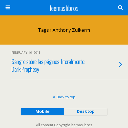
leemaslibros
Tags › Anthony Zuikerm
FEBRUARY 16, 2011
Sangre sobre las páginas, literalmente:
Dark Prophecy
Back to top
Mobile
Desktop
All content Copyright leemaslibros