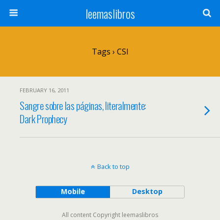
leemaslibros
Tags › CSI
FEBRUARY 16, 2011
Sangre sobre las páginas, literalmente:
Dark Prophecy
Back to top
Mobile
Desktop
All content Copyright leemaslibros