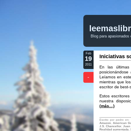
leemaslib
Blog para apasionados de
Feb
Iniciativas 
19
2011
En las últimas
posicionándose a
-
Leíamos en est
mientras que lo
escritor de best-
Estos escritores
nuestra disposi
(más…)
Escrito por pedro en
Amazon
,
American G
J.S. Chancellor
,
Juan
Realidad aumentada
,