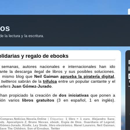
ros
 la lectura y la escritura.
solidarias y regalo de ebooks
 semanas, autores nacionales e internacionales han ido
nte la descarga ilegal de libros y sus posibles soluciones.
e mismo blog que
Neil Gaiman
aprueba la piratería digital
,
s
twitteros
sabrán de la
trifulca
entre un popular cantante y el
sellers
Juan Gómez-Jurado
.
 han propiciado la creación de
dos iniciativas
que ponen a
ción varios
libros gratuitos
(3 en español, 1 en inglés).
:
Compras
,
Noticias
,
Novela
,
Online
| Etiquetas:
1 libro = 1 euro
,
Alejandro Sanz
,
ods
,
Apocalipsis Z
,
Bruno Nievas
,
ebook
,
Espía de Dios
,
Guardians of Legend
,
 Gómez-Jurado
,
Kindle
,
Ley Sinde
,
libro electrónico
,
Manel Loureiro
,
Neil Gaiman
,
Save The Children
,
Son of Ereubus
,
Twitter