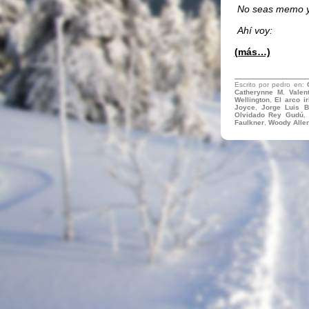
No seas memo y
Ahí voy:
(más…)
Escrito por pedro en:
Catherynne M. Valen
Wellington
,
El arco i
Joyce
,
Jorge Luis B
Olvidado Rey Gudú
Faulkner
,
Woody Alle