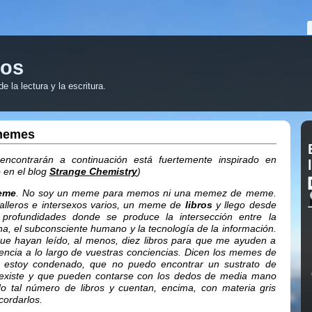
ros
 la lectura y la escritura.
memes
ncontrarán a continuación está fuertemente inspirado en
 en el blog
Strange Chemistry
)
eme
. No soy un meme para memos ni una memez de meme.
alleros e intersexos varios, un meme de
libros
y llego desde
 profundidades donde se produce la intersección entre la
ana, el subconsciente humano y la tecnología de la información.
que hayan leído, al menos, diez libros para que me ayuden a
uencia a lo largo de vuestras conciencias. Dicen los memes de
 estoy condenado, que no puedo encontrar un sustrato de
 existe y que pueden contarse con los dedos de media mano
do tal número de libros y cuentan, encima, con materia gris
cordarlos.