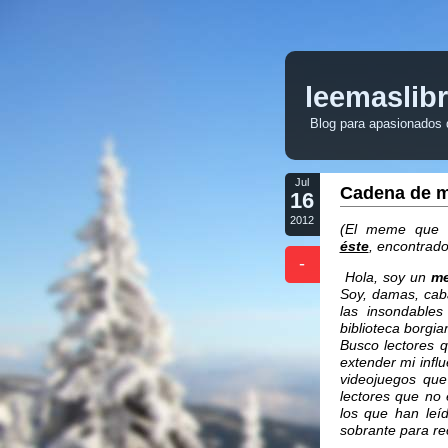
leemaslib
Blog para apasionados de
Jul
Cadena de 
16
2012
(El meme que e
éste
, encontrado
-
Hola, soy un
m
Soy, damas, cab
las insondables
biblioteca borgi
Busco lectores 
extender mi infl
videojuegos que
lectores que no
los que han leí
sobrante para re