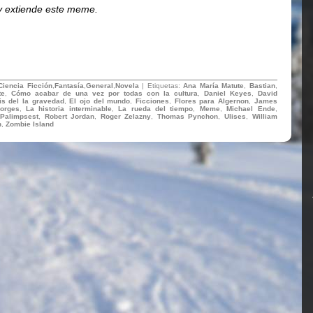
 extiende este meme.
Ciencia Ficción
,
Fantasía
,
General
,
Novela
| Etiquetas:
Ana María Matute
,
Bastian
,
te
,
Cómo acabar de una vez por todas con la cultura
,
Daniel Keyes
,
David
ris del la gravedad
,
El ojo del mundo
,
Ficciones
,
Flores para Algernon
,
James
orges
,
La historia interminable
,
La rueda del tiempo
,
Meme
,
Michael Ende
,
,
Palimpsest
,
Robert Jordan
,
Roger Zelazny
,
Thomas Pynchon
,
Ulises
,
William
n
,
Zombie Island