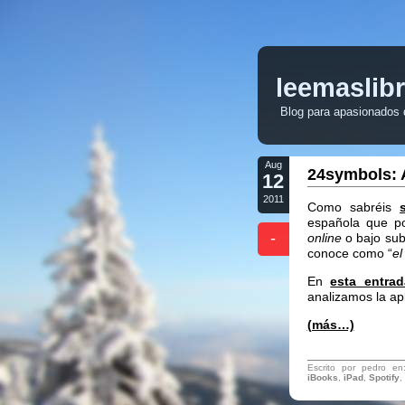
leemaslib
Blog para apasionados de
Aug
24symbols: A
12
2011
Como sabréis
española que po
-
online
o bajo sub
conoce como “
el
En
esta entrad
analizamos la ap
(más…)
Escrito por pedro e
iBooks
,
iPad
,
Spotify
,