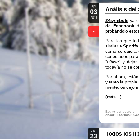
Apr
Análisis del
03
2011
24symbols
ya es
de Facebook
de
-
probándolo estos
Para los que to
similar a
Spotify
como se quiera
conectados para 
“
offline
” y dejar
todavía no se co
Por ahora, están
y tanto la propi
mente, os dejo m
(más…)
Escrito por pedro en:
ebook
,
Facebook
,
Goo
Jan
Todos los li
23