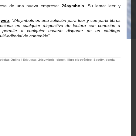
mesa de una nueva empresa:
24symbols
. Su lema: leer y
a
web
, “
24symbols es una solución para leer y compartir libros
funciona en cualquier dispositivo de lectura con conexión a
 permite a cualquier usuario disponer de un catálogo
ulti-editorial de contenido
“.
oticias
,
Online
| Etiquetas:
24symbols
,
ebook
,
libro electrónico
,
Spotify
,
tienda