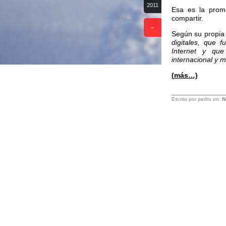
2011
Esa es la pro
compartir.
-
Según su propi
digitales, que 
Internet y que
internacional y m
(más…)
Escrito por pedro en:
N