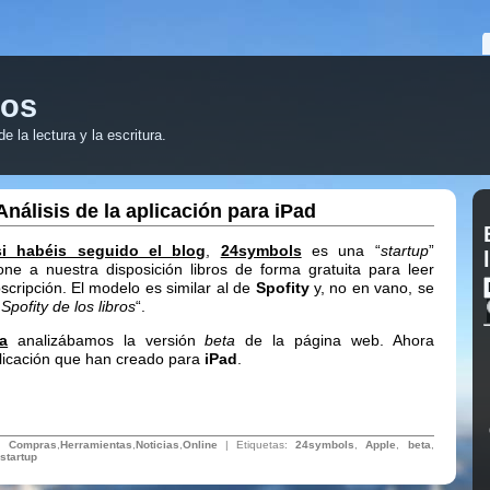
ros
 la lectura y la escritura.
nálisis de la aplicación para iPad
si habéis seguido el blog
,
24symbols
es una “
startup
”
ne a nuestra disposición libros de forma gratuita para leer
scripción. El modelo es similar al de
Spofity
y, no en vano, se
 Spofity de los libros
“.
a
analizábamos la versión
beta
de la página web. Ahora
licación que han creado para
iPad
.
n:
Compras
,
Herramientas
,
Noticias
,
Online
| Etiquetas:
24symbols
,
Apple
,
beta
,
startup