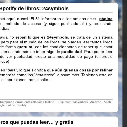
 Spotify de libros: 24symbols
tá aquí, o casi. El 31 informaron a los amigos de su
página
l método de acceso (y sigue publicado allí) y he estado
 días.
davía no sepan lo que es
24symbols
, se trata de un sistema
pero para el mundo de los libros: se pueden leer tantos libros
 de forma
gratuita
, con los condicionantes de tener que estar
leerlos, además de tener algo de
publicidad
. Para poder leer
 de ver publicidad, existe una modalidad de pago (el precio
noce).
 en “
beta
“, lo que significa que
aún quedan cosas por refinar
a empresa como los “
betatester
” lo asumimos. Teniendo esto en
is impresiones tras el salto…
Compras
,
Herramientas
,
Noticias
,
Online
| Etiquetas:
24symbols
,
Amazon
,
Apple
,
gle
,
online
,
Spotify
bros que puedas leer… y gratis