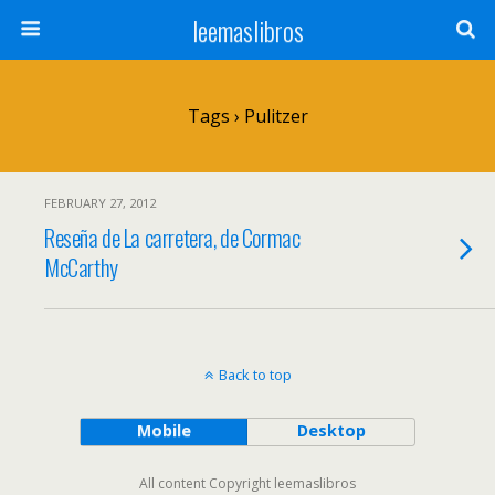
leemaslibros
Tags › Pulitzer
FEBRUARY 27, 2012
Reseña de La carretera, de Cormac
McCarthy
Back to top
Mobile
Desktop
All content Copyright leemaslibros