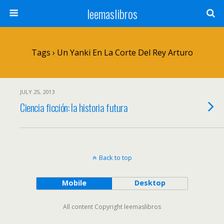
leemaslibros
Tags › Un Yanki En La Corte Del Rey Arturo
JULY 25, 2013
Ciencia ficción: la historia futura
Back to top
Mobile
Desktop
All content Copyright leemaslibros